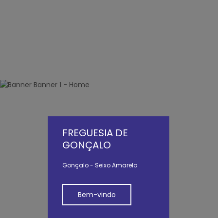
FREGUESIA DE
GONÇALO
Gonçalo - Seixo Amarelo
Bem-vindo