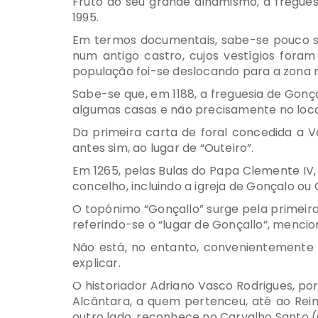
Fruto do seu grande dinamismo, a fregues
1995.
Em termos documentais, sabe-se pouco so
num antigo castro, cujos vestígios fora
população foi-se deslocando para a zona m
Sabe-se que, em 1188, a freguesia de Gonç
algumas casas e não precisamente no local
Da primeira carta de foral concedida a V
antes sim, ao lugar de “Outeiro”.
Em 1265, pelas Bulas do Papa Clemente IV,
concelho, incluindo a igreja de Gonçalo ou 
O topónimo “Gonçallo” surge pela primeira v
referindo-se o “lugar de Gonçallo”, mencio
Não está, no entanto, convenientemente 
explicar.
O historiador Adriano Vasco Rodrigues, p
Alcântara, a quem pertenceu, até ao Rein
outro lado, reconhece no Carvalho Santo 