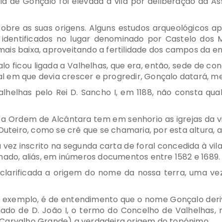
ia de Gonçalo foi elevada a vila por deliberação da A
bre as suas origens. Alguns estudos arqueológicos ap
m identificados no lugar denominado por Castelo dos 
ais baixa, aproveitando a fertilidade dos campos da en
alo ficou ligada a Valhelhas, que era, então, sede de c
 em que devia crescer e progredir, Gonçalo datará, me
alhelhas pelo Rei D. Sancho I, em 1188, não consta qua
 a Ordem de Alcântara tem em senhorio as igrejas da vi
Outeiro, como se crê que se chamaria, por esta altura, a
ez inscrito na segunda carta de foral concedida à vila 
nado, aliás, em inúmeros documentos entre 1582 e 1689.
clarificada a origem do nome da nossa terra, uma vez
or exemplo, é de entendimento que o nome Gonçalo der
ado de D. João I, o termo do Concelho de Valhelhas, m
(Carvalho Grande) a verdadeira origem do topónimo.