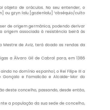
 objeto de oráculos. No seu entender, o
] ou gzyn lalu [gozienlalu] ‘obséquio/culto
á ser de origem germânica, podendo derivar
a origem associada à resistência beirã às
o Mestre de Aviz, terá doado as rendas da
eigas a Álvaro Gil de Cabral para, em 1386
nda no domínio espanhol, o Rei Filipe III a
e Gonçalo e Famalicão e Alcaide-Mor do
ção deste concelho, passando, desde então,
ente a população da sua sede de concelho,