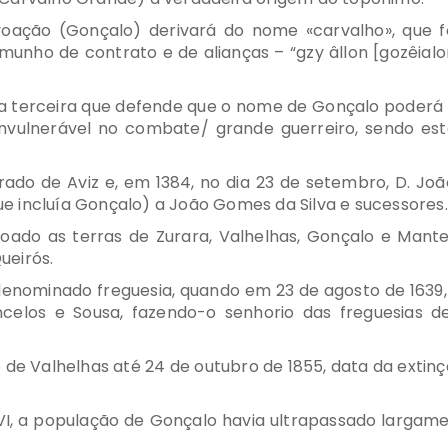
ção (Gonçalo) derivará do nome «carvalho», que foi
emunho de contrato e de alianças – “gzy âllon [gozêialon
 uma terceira que defende que o nome de Gonçalo poder
á invulnerável no combate/ grande guerreiro, sendo est
rado de Aviz e, em 1384, no dia 23 de setembro, D. Joã
e incluía Gonçalo) a João Gomes da Silva e sucessores.
 doado as terras de Zurara, Valhelhas, Gonçalo e Mant
ueirós.
denominado freguesia, quando em 23 de agosto de 1639, ai
elos e Sousa, fazendo-o senhorio das freguesias d
 de Valhelhas até 24 de outubro de 1855, data da extin
XVI, a população de Gonçalo havia ultrapassado largam