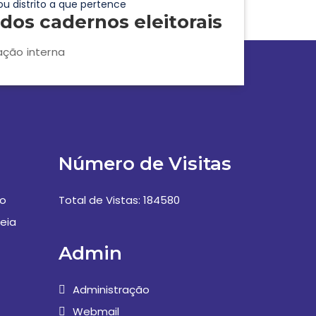
ou distrito a que pertence
dos cadernos eleitorais
ação interna
Número de Visitas
vo
Total de Vistas: 184580
eia
Admin
Administração
Webmail