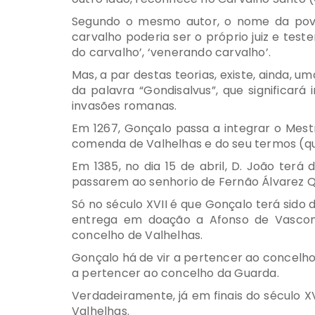
Segundo o mesmo autor, o nome da povoa
carvalho poderia ser o próprio juiz e test
do carvalho’, ‘venerando carvalho’.
Mas, a par destas teorias, existe, ainda,
da palavra “Gondisalvus”, que significar
invasões romanas.
Em 1267, Gonçalo passa a integrar o Mest
comenda de Valhelhas e do seu termos (qu
Em 1385, no dia 15 de abril, D. João terá
passarem ao senhorio de Fernão Álvarez Q
Só no século XVII é que Gonçalo terá sido 
entrega em doação a Afonso de Vasconc
concelho de Valhelhas.
Gonçalo há de vir a pertencer ao concelho
a pertencer ao concelho da Guarda.
Verdadeiramente, já em finais do século 
Valhelhas.