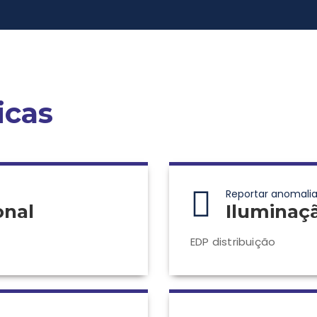
icas
Reportar anomalia
onal
Iluminaç
EDP distribuição