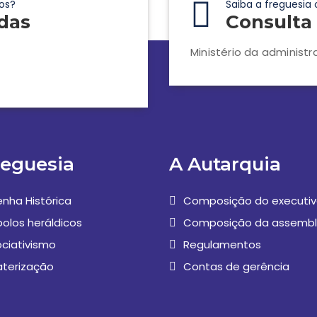
os?
Saiba a freguesia 
das
Consulta 
Ministério da administr
reguesia
A Autarquia
nha Histórica
Composição do executi
olos heráldicos
Composição da assembl
ciativismo
Regulamentos
aterização
Contas de gerência