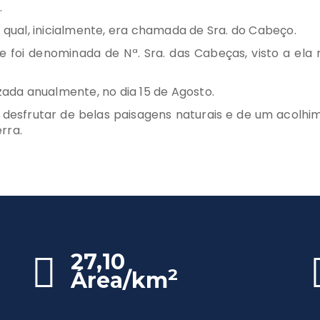
.
o qual, inicialmente, era chamada de Sra. do Cabeço.
 foi denominada de Nª. Sra. das Cabeças, visto a ela
izada anualmente, no dia 15 de Agosto.
da desfrutar de belas paisagens naturais e de um acolhi
rra.
27,10
2
Área/km