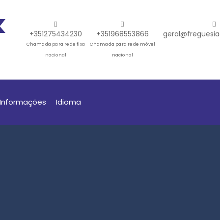
+351275434230
+351968553866
geral@freguesia
Chamada para rede fixa
Chamada para rede móvel
nacional
nacional
Informações
Idioma