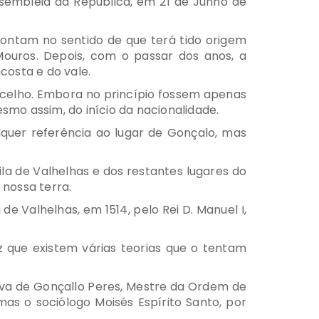
ssembleia da República, em 21 de Junho de
ontam no sentido de que terá tido origem
Mouros. Depois, com o passar dos anos, a
costa e do vale.
oncelho. Embora no princípio fossem apenas
smo assim, do início da nacionalidade.
lquer referência ao lugar de Gonçalo, mas
la de Valhelhas e dos restantes lugares do
 nossa terra.
de Valhelhas, em 1514, pelo Rei D. Manuel I,
 que existem várias teorias que o tentam
iva de Gonçallo Peres, Mestre da Ordem de
as o sociólogo Moisés Espírito Santo, por