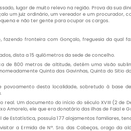
sado, lugar de muito relevo na região. Prova da sua dinâ
alo um juiz ordinário, um vereador e um procurador,
 pequena e não ter gente para ocupar os cargos.
, fazendo fronteira com Gonçalo, freguesia da qual faz
dos, dista a 15 quilómetros da sede de concelho.
a de 800 metros de altitude, detêm uma visão sublime
 nomeadamente Quinta das Gavinhas, Quinta do Sitio dos
de povoamento desta localidade, sobretudo à base d
.
o real. Um documento do início do século XVIII (2 de 
xo Amarelo, ele que era donatário das ilhas de Faial e G
 de Estatística, possuía 177 alojamentos familiares, te
isitar a Ermida de Nª. Sra. das Cabeças, orago da a