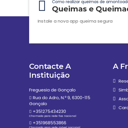
Como realizar queimas de amontoad
Queimas e Queima
Instale a nova app queima segura
Contacte A
A F
Instituição
Rese
Freguesia de Gonçalo
Simb
Rua do Adro, N.º 9, 6300-115
Asso
Gonçalo
Car
+351275434230
Chamada para rede fixa nacional
+351968553866
Chamada para rede móvel nacional