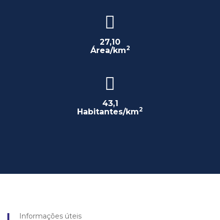
27,10
2
Área/km
43,1
2
Habitantes/km
Informações úteis