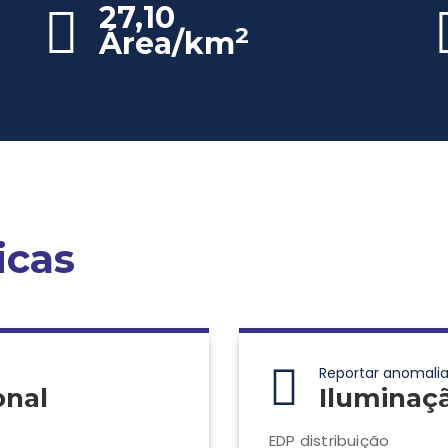
27,10
2
Área/km
icas
Reportar anomalia
onal
Iluminaç
EDP distribuição