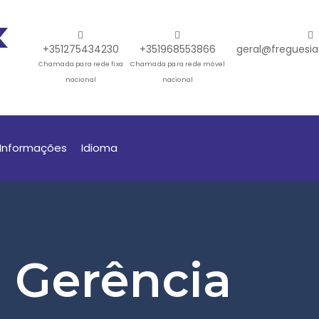
+351275434230
+351968553866
geral@freguesia
Chamada para rede fixa
Chamada para rede móvel
nacional
nacional
Informações
Idioma
 Gerência