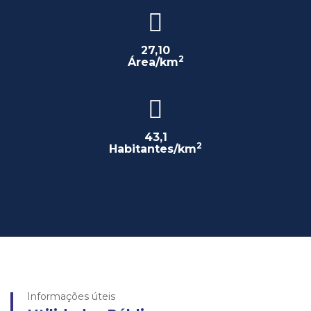
27,10
2
Área/km
43,1
2
Habitantes/km
Informações úteis