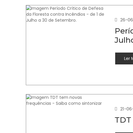
26-06
Perí
Julh
Ler 
21-06
TDT 