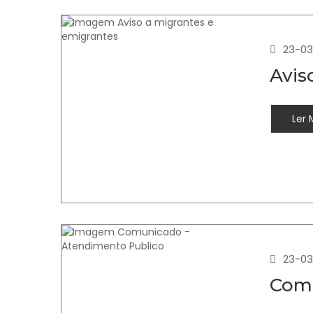
23-03
Avis
Ler 
23-03
Comu