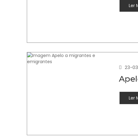
Ler 
23-03
Apel
Ler 