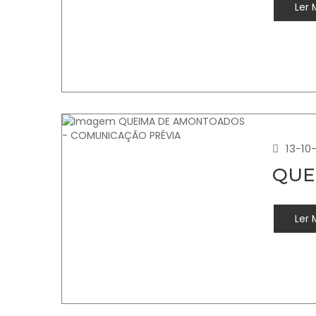
Ler 
13-10
QUE
Ler 