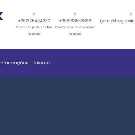
+351275434230
+351968553866
geral@freguesia
Chamada para rede fixa
Chamada para rede móvel
nacional
nacional
Informações
Idioma