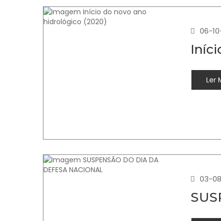
06-10
Iníc
Ler 
03-08
SUS